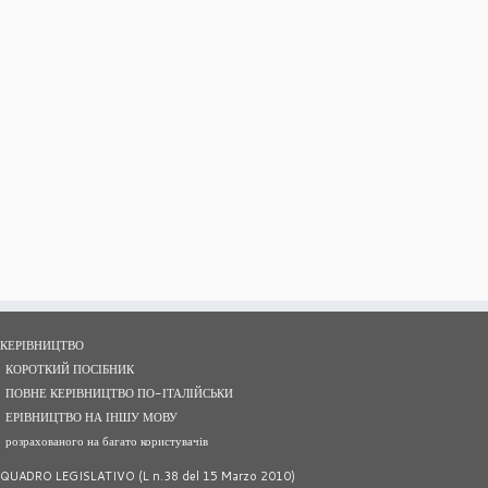
КЕРІВНИЦТВО
КОРОТКИЙ ПОСІБНИК
ПОВНЕ КЕРІВНИЦТВО ПО-ІТАЛІЙСЬКИ
ЕРІВНИЦТВО НА ІНШУ МОВУ
розрахованого на багато користувачів
QUADRO LEGISLATIVO (L n.38 del 15 Marzo 2010)