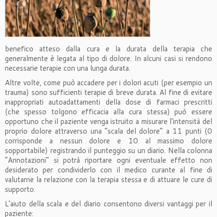
benefico atteso dalla cura e la durata della terapia che
generalmente è legata al tipo di dolore. In alcuni casi si rendono
necessarie terapie con una lunga durata.
Altre volte, come può accadere per i dolori acuti (per esempio un
trauma) sono sufficienti terapie di breve durata. Al fine di evitare
inappropriati autoadattamenti della dose di farmaci prescritti
(che spesso tolgono efficacia alla cura stessa) può essere
opportuno che il paziente venga istruito a misurare l’intensità del
proprio dolore attraverso una “scala del dolore” a 11 punti (0
corrisponde a nessun dolore e 10 al massimo dolore
sopportabile) registrando il punteggio su un diario. Nella colonna
“Annotazioni” si potrà riportare ogni eventuale effetto non
desiderato per condividerlo con il medico curante al fine di
valutarne la relazione con la terapia stessa e di attuare le cure di
supporto.
L’aiuto della scala e del diario consentono diversi vantaggi per il
paziente: