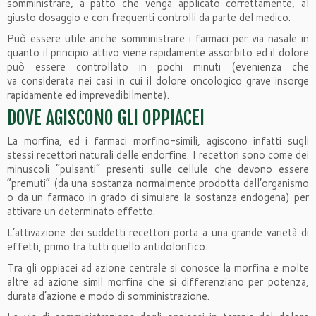
somministrare, a patto che venga applicato correttamente, al
giusto dosaggio e con frequenti controlli da parte del medico.
Può essere utile anche somministrare i farmaci per via nasale in
quanto il principio attivo viene rapidamente assorbito ed il dolore
può essere controllato in pochi minuti (evenienza che
va considerata nei casi in cui il dolore oncologico grave insorge
rapidamente ed imprevedibilmente).
DOVE AGISCONO GLI OPPIACEI
La morfina, ed i farmaci morfino-simili, agiscono infatti sugli
stessi recettori naturali delle endorfine. I recettori sono come dei
minuscoli “pulsanti” presenti sulle cellule che devono essere
“premuti” (da una sostanza normalmente prodotta dall’organismo
o da un farmaco in grado di simulare la sostanza endogena) per
attivare un determinato effetto.
L’attivazione dei suddetti recettori porta a una grande varietà di
effetti, primo tra tutti quello antidolorifico.
Tra gli oppiacei ad azione centrale si conosce la morfina e molte
altre ad azione simil morfina che si differenziano per potenza,
durata d’azione e modo di somministrazione.