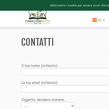
Utilizziamo i cookie per essere sicuri che t
HOME
es
CONTATTI
Il tuo nome (richiesto)
La tua email (richiesto)
Oggetto: desidero ricevere...