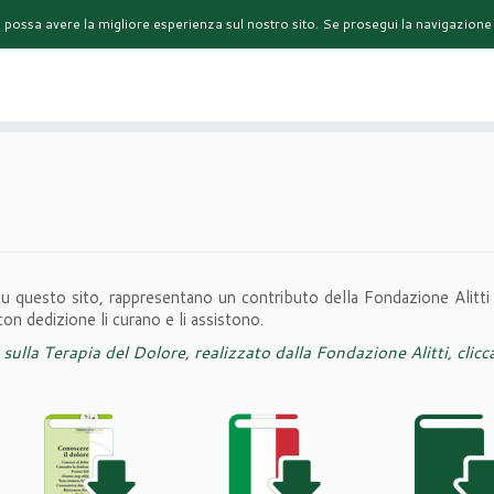
u possa avere la migliore esperienza sul nostro sito. Se prosegui la navigazione 
О НАС
КОНТАКТЫ
СОТРУДНИЧЕСТВО
AREA
 su questo sito, rappresentano un contributo della Fondazione Alitti p
 con dedizione li curano e li assistono.
 sulla Terapia del Dolore, realizzato dalla Fondazione Alitti, clicc