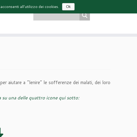
ПОИСК ПО САЙТУ
acconsenti all'utilizzo dei cookies.
Ok
 RISERVATA
ru
er aiutare a “lenire” le sofferenze dei malati, dei loro
a su una delle quattro icone qui sotto: