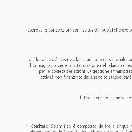
approva le convenzioni con Istituzioni pubbliche e/o pri
delibera altresì l’eventuale assunzione di personale co
il Consiglio procede alla formazione del bilancio di es
per le società per azioni. La gestione amministrat
attività non finanziate dalle rendite stesse, sar
Il Presidente e i membri de
Il Comitato Scientifico è composto da tre a cinque me
biomediche delle facoltà Universitarie Italiane. Il Co