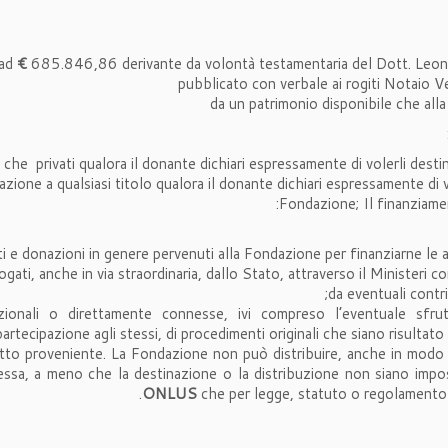
 ad
€
685.846,86 derivante da volontà testamentaria del Dott. Leon
pubblicato con verbale ai rogiti Notaio 
da un patrimonio disponibile che 
ci che privati qualora il donante dichiari espressamente di volerli des
zione a qualsiasi titolo qualora il donante dichiari espressamente di 
Fondazione; Il finanziamen
iti e donazioni in genere pervenuti alla Fondazione per finanziarne le a
ogati, anche in via straordinaria, dallo Stato, attraverso il Ministeri c
da eventuali contrib
ituzionali o direttamente connesse, ivi compreso l’eventuale sfr
partecipazione agli stessi, di procedimenti originali che siano risultato 
getto proveniente. La Fondazione non può distribuire, anche in modo i
tessa, a meno che la destinazione o la distribuzione non siano impo
ONLUS
che per legge, statuto o regolamento f