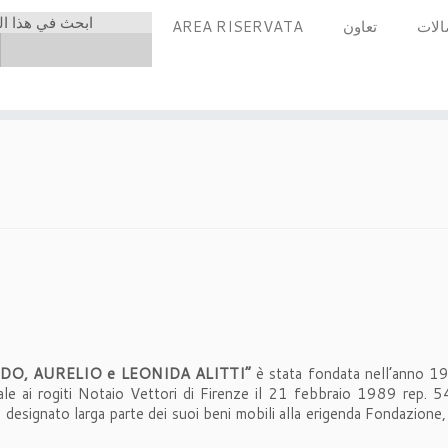
ابحث في هذا ال
الات
تعاون
AREA RISERVATA
O, AURELIO e LEONIDA ALITTI”
è stata fondata nell’anno 1
e ai rogiti Notaio Vettori di Firenze il 21 febbraio 1989 rep. 545
 designato larga parte dei suoi beni mobili alla erigenda Fondazione, 