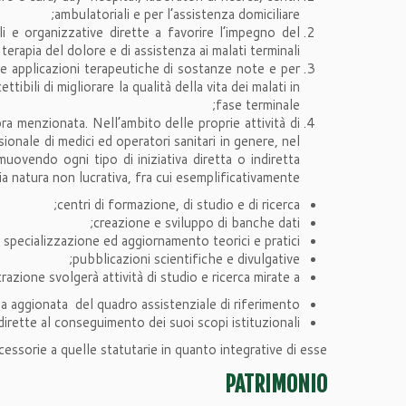
ambulatoriali e per l’assistenza domiciliare;
ali e organizzative dirette a favorire l’impegno del
 terapia del dolore e di assistenza ai malati terminali;
ove applicazioni terapeutiche di sostanze note e per
ibili di migliorare la qualità della vita dei malati in
fase terminale;
pra menzionata. Nell’ambito delle proprie attività di
nale di medici ed operatori sanitari in genere, nel
vendo ogni tipo di iniziativa diretta o indiretta
a natura non lucrativa, fra cui esemplificativamente:
centri di formazione, di studio e di ricerca;
creazione e sviluppo di banche dati;
 specializzazione ed aggiornamento teorici e pratici;
pubblicazioni scientifiche e divulgative;
zione svolgerà attività di studio e ricerca mirate a:
aggionata del quadro assistenziale di riferimento ;
irette al conseguimento dei suoi scopi istituzionali.
essorie a quelle statutarie in quanto integrative di esse.
PATRIMONIO