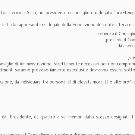
tor. Leonida Alitti, nel presidente o consigliere delegato “pro-tempo
nte ha la rappresentanza legale della Fondazione di fronte a terzi e in 
convoca il Consigli
presiede il Con
dà esecuz
so
l Consiglio di Amministrazione, strettamente necessari per non compr
edimenti saranno provvisoriamente esecutivi e dovranno essere sottop
zione, da individuarsi tra personalità di elevata moralità e alto prof
e dal Presidente, da quattro a sei membri dallo stesso designati. I 
a assenza dal Consigliere più anziano di nomina, ovvero, in mancanza di 