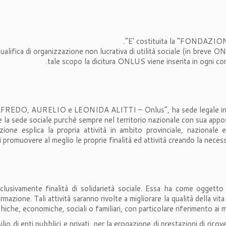
E’ costituita la “FONDAZI
lifica di organizzazione non lucrativa di utilità sociale (in breve O
tale scopo la dicitura ONLUS viene inserita in ogni c
DO, AURELIO e LEONIDA ALITTI – Onlus”, ha sede legale in Firen
e la sede sociale purchè sempre nel territorio nazionale con sua appos
ne esplica la propria attività in ambito provinciale, nazionale e
 di promuovere al meglio le proprie finalità ed attività creando la neces
ivamente finalità di solidarietà sociale. Essa ha come oggetto lo 
ormazione. Tali attività saranno rivolte a migliorare la qualità della vi
chiche, economiche, sociali o familiari, con particolare riferimento ai 
o di enti pubblici e privati, per la erogazione di prestazioni di ricove