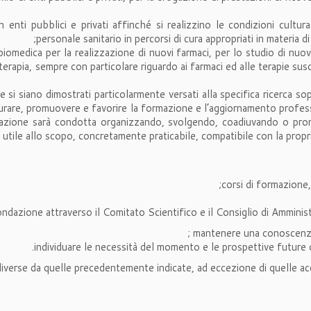
n enti pubblici e privati affinché si realizzino le condizioni cultur
personale sanitario in percorsi di cura appropriati in materia di
 biomedica per la realizzazione di nuovi farmaci, per lo studio di nu
rapia, sempre con particolare riguardo ai farmaci ed alle terapie suscett
he si siano dimostrati particolarmente versati alla specifica ricerca so
rare, promuovere e favorire la formazione e l’aggiornamento professio
mazione sarà condotta organizzando, svolgendo, coadiuvando o promuo
 utile allo scopo, concretamente praticabile, compatibile con la propri
corsi di formazione,
azione attraverso il Comitato Scientifico e il Consiglio di Amministra
mantenere una conoscenza 
individuare le necessità del momento e le prospettive future d
diverse da quelle precedentemente indicate, ad eccezione di quelle acc