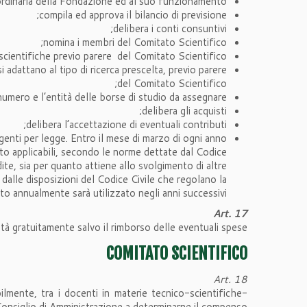
ordinaria della Fondazione ed al suo funzionamento;
compila ed approva il bilancio di previsione;
delibera i conti consuntivi;
nomina i membri del Comitato Scientifico;
scientifiche previo parere del Comitato Scientifico;
 adattano al tipo di ricerca prescelta, previo parere
del Comitato Scientifico;
 numero e l’entità delle borse di studio da assegnare;
delibera gli acquisti;
delibera l’accettazione di eventuali contributi;
igenti per legge. Entro il mese di marzo di ogni anno
anto applicabili, secondo le norme dettate dal Codice
ite, sia per quanto attiene allo svolgimento di altre
 dalle disposizioni del Codice Civile che regolano la
to annualmente sarà utilizzato negli anni successivi.
Art. 17
tà gratuitamente salvo il rimborso delle eventuali spese.
COMITATO SCIENTIFICO
Art. 18
lmente, tra i docenti in materie tecnico-scientifiche-
 Consiglio di Amministrazione a determinarne il compenso.