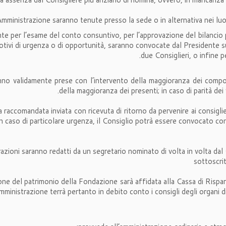
Amministrazione saranno tenute presso la sede o in alternativa nei luogh
nte per l’esame del conto consuntivo, per l’approvazione del bilancio p
motivi di urgenza o di opportunità, saranno convocate dal Presidente su 
due Consiglieri, o infine 
anno validamente prese con l’intervento della maggioranza dei comp
della maggioranza dei presenti; in caso di parità dei 
raccomandata inviata con ricevuta di ritorno da pervenire ai consiglie
. In caso di particolare urgenza, il Consiglio potrà essere convocato c
erazioni saranno redatti da un segretario nominato di volta in volta da
sottoscrit
ne del patrimonio della Fondazione sarà affidata alla Cassa di Risparm
Amministrazione terrà pertanto in debito conto i consigli degli organi di