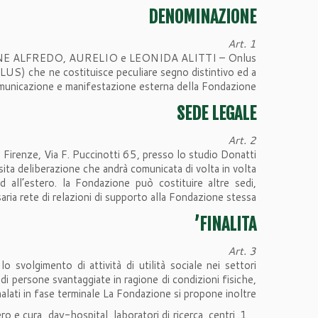
DENOMINAZIONE
Art. 1
ONE ALFREDO, AURELIO e LEONIDA ALITTI – Onlus”.
NLUS) che ne costituisce peculiare segno distintivo ed a
omunicazione e manifestazione esterna della Fondazione.
SEDE LEGALE
Art. 2
ze, Via F. Puccinotti 65, presso lo studio Donatti.
ita deliberazione che andrà comunicata di volta in volta
d all’estero. la Fondazione può costituire altre sedi,
saria rete di relazioni di supporto alla Fondazione stessa.
FINALITA’
Art. 3
svolgimento di attività di utilità sociale nei settori
ta di persone svantaggiate in ragione di condizioni fisiche,
malati in fase terminale La Fondazione si propone inoltre:
ro e cura, day-hospital, laboratori di ricerca, centri