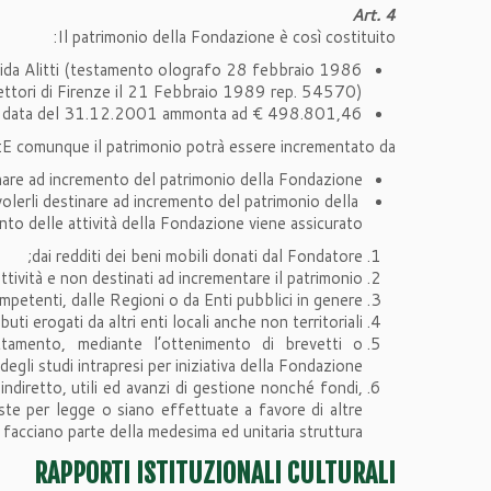
Art. 4
Il patrimonio della Fondazione è così costituito:
ida Alitti (testamento olografo 28 febbraio 1986
Vettori di Firenze il 21 Febbraio 1989 rep. 54570)
alla data del 31.12.2001 ammonta ad € 498.801,46
E comunque il patrimonio potrà essere incrementato da:
tinare ad incremento del patrimonio della Fondazione;
volerli destinare ad incremento del patrimonio della
to delle attività della Fondazione viene assicurato:
dai redditi dei beni mobili donati dal Fondatore;
ttività e non destinati ad incrementare il patrimonio;
ompetenti, dalle Regioni o da Enti pubblici in genere;
uti erogati da altri enti locali anche non territoriali;
uttamento, mediante l’ottenimento di brevetti o
degli studi intrapresi per iniziativa della Fondazione;
ndiretto, utili ed avanzi di gestione nonché fondi,
ste per legge o siano effettuate a favore di altre
acciano parte della medesima ed unitaria struttura.
RAPPORTI ISTITUZIONALI CULTURALI