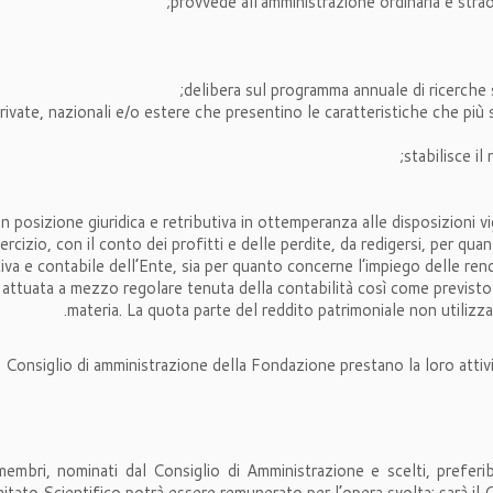
provvede all’amministrazione ordinaria e stra
delibera sul programma annuale di ricerche 
vate, nazionali e/o estere che presentino le caratteristiche che più si
stabilisce il
n posizione giuridica e retributiva in ottemperanza alle disposizioni v
ercizio, con il conto dei profitti e delle perdite, da redigersi, per qu
iva e contabile dell’Ente, sia per quanto concerne l’impiego delle rend
à attuata a mezzo regolare tenuta della contabilità così come previsto
materia. La quota parte del reddito patrimoniale non utilizza
l Consiglio di amministrazione della Fondazione prestano la loro attivi
mbri, nominati dal Consiglio di Amministrazione e scelti, preferibi
mitato Scientifico potrà essere remunerato per l’opera svolta; sarà il