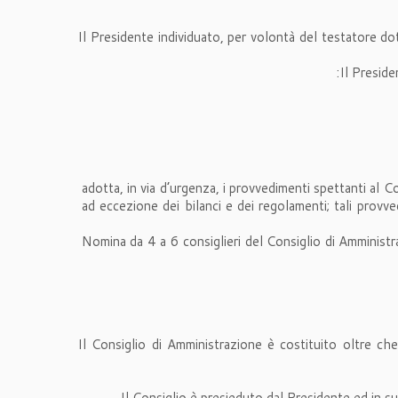
Il Presidente individuato, per volontà del testatore dot
Il Preside
adotta, in via d’urgenza, i provvedimenti spettanti a
ad eccezione dei bilanci e dei regolamenti; tali provv
Nomina da 4 a 6 consiglieri del Consiglio di Amministra
Il Consiglio di Amministrazione è costituito oltre ch
Il Consiglio è presieduto dal Presidente ed in su