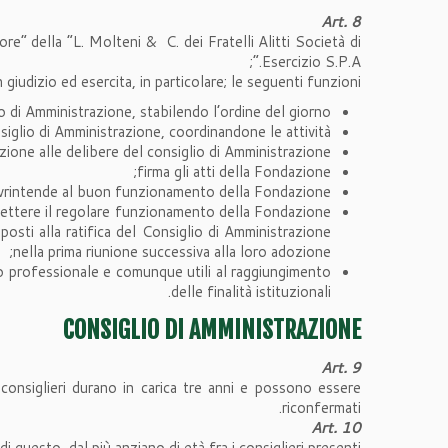
Art. 8
re” della “L. Molteni & C. dei Fratelli Alitti Società di
Esercizio S.P.A.”;
giudizio ed esercita, in particolare; le seguenti funzioni:
o di Amministrazione, stabilendo l’ordine del giorno;
siglio di Amministrazione, coordinandone le attività;
ione alle delibere del consiglio di Amministrazione;
firma gli atti della Fondazione;
vrintende al buon funzionamento della Fondazione;
omettere il regolare funzionamento della Fondazione
osti alla ratifica del Consiglio di Amministrazione
nella prima riunione successiva alla loro adozione;
ilo professionale e comunque utili al raggiungimento
delle finalità istituzionali.
CONSIGLIO DI AMMINISTRAZIONE
Art. 9
consiglieri durano in carica tre anni e possono essere
riconfermati.
Art. 10
questo, dal più anziano di età fra i consiglieri presenti.